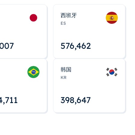
西班牙
ES
,008
576,463
韩国
KR
4,712
398,648