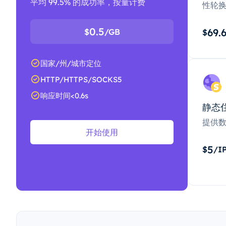
平均 99.5% 的成功率，按量计费
性轮
0.5
69.
$
/GB
$
国家/州/城市定位
HTTP/HTTPS/SOCKS5
响应时间<0.6s
静态
提供
开始使用
5
$
/I