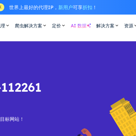
世界上最好的代理IP，
新用户
可享
折扣
！
享
代理
爬虫解决方案
定价
AI 数据
解决方案
资源
12261
的目标网站！