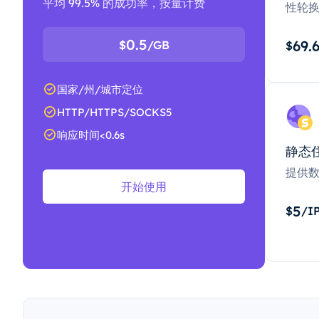
平均 99.5% 的成功率，按量计费
性轮
0.5
69.
$
/GB
$
国家/州/城市定位
HTTP/HTTPS/SOCKS5
响应时间<0.6s
静态
提供
开始使用
5
$
/I