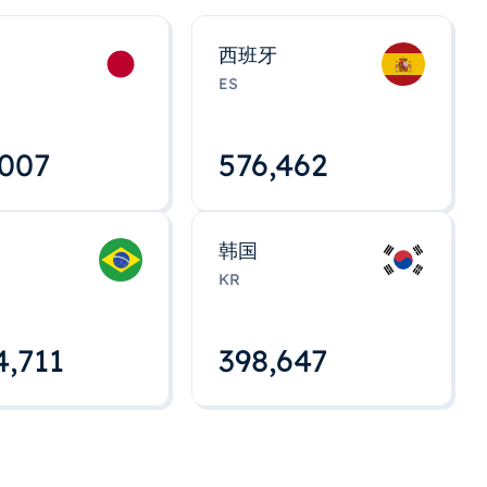
西班牙
ES
,008
576,463
韩国
KR
4,712
398,648