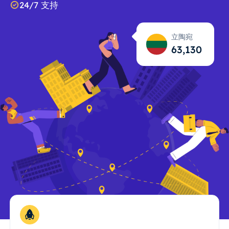
24/7 支持
立陶宛
63,131