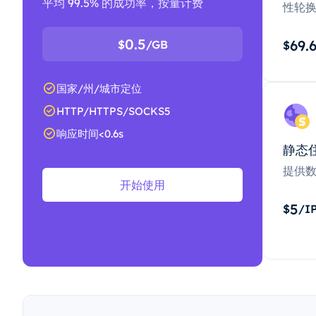
平均 99.5% 的成功率，按量计费
性轮
0.5
69.
$
/GB
$
国家/州/城市定位
HTTP/HTTPS/SOCKS5
响应时间<0.6s
静态
提供
开始使用
5
$
/I