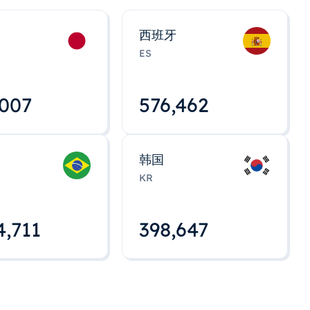
西班牙
ES
,008
576,463
韩国
KR
4,712
398,648