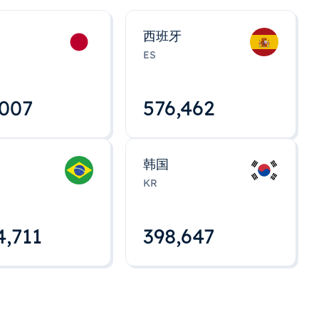
西班牙
ES
,008
576,463
韩国
KR
4,712
398,648