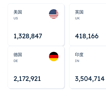
美国
英国
US
UK
1,328,848
418,167
德国
印度
DE
IN
2,172,922
3,504,715