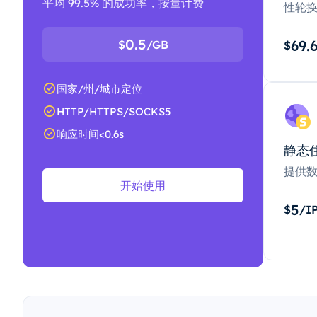
平均 99.5% 的成功率，按量计费
性轮
0.5
69.
$
/GB
$
国家/州/城市定位
HTTP/HTTPS/SOCKS5
响应时间<0.6s
静态
提供
开始使用
5
$
/I