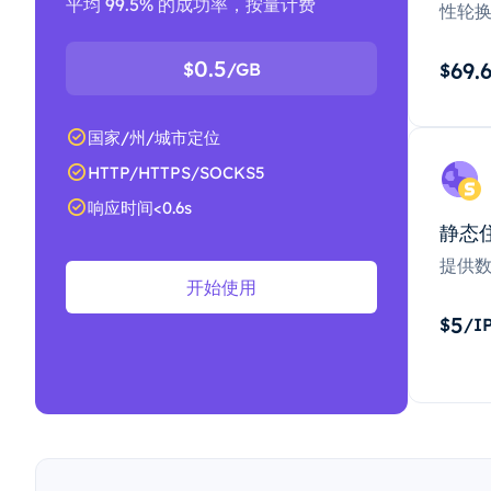
平均 99.5% 的成功率，按量计费
性轮
0.5
69.
$
/GB
$
国家/州/城市定位
HTTP/HTTPS/SOCKS5
响应时间<0.6s
静态
提供
开始使用
5
$
/I