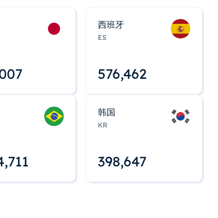
西班牙
ES
,008
576,463
韩国
KR
4,712
398,648