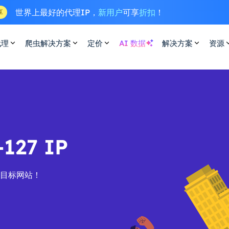
世界上最好的代理IP，
新用户
可享
折扣
！
享
代理
爬虫解决方案
定价
AI 数据
解决方案
资源
27 IP
的目标网站！