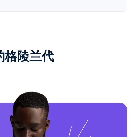
e的格陵兰代