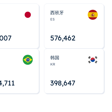
西班牙
ES
,008
576,463
韩国
KR
4,712
398,648