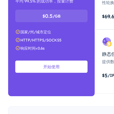
平均 99.5% 的成功率，按量计费
性轮
0.5
69.
$
/GB
$
国家/州/城市定位
HTTP/HTTPS/SOCKS5
响应时间<0.6s
静态
提供
开始使用
5
$
/I