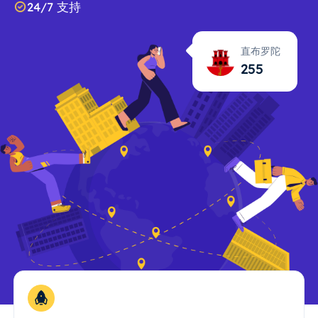
24/7 支持
直布罗陀
255