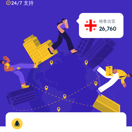
24/7 支持
格鲁吉亚
26,761