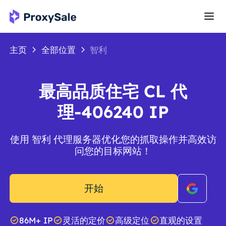
主页
全部位置
智利
最高品质住宅 CL 代
理-406240 IP
使用 智利 代理服务器优化您的抓取操作并高效访
问您的目标网站！
开始
86M+ IP
灵活的定价
高级定位
直观的设置