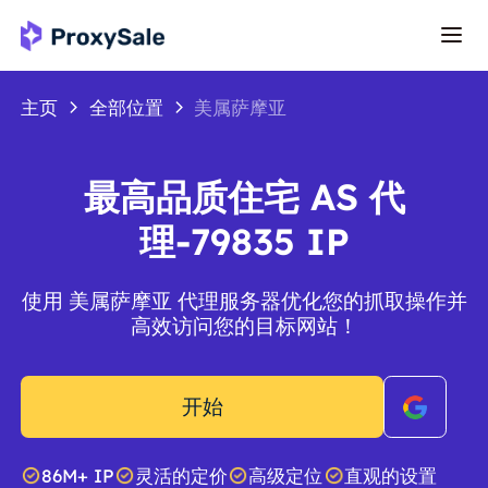
主页
全部位置
美属萨摩亚
最高品质住宅 AS 代
理-79835 IP
使用 美属萨摩亚 代理服务器优化您的抓取操作并
高效访问您的目标网站！
开始
86M+ IP
灵活的定价
高级定位
直观的设置