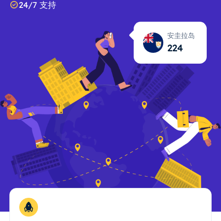
24/7 支持
安圭拉岛
224