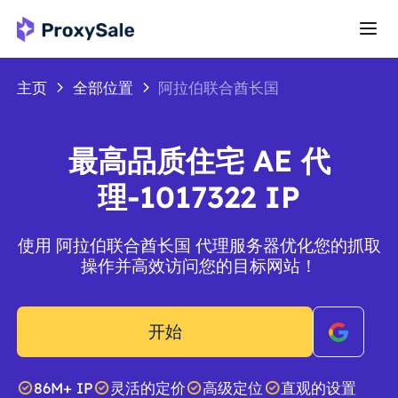
主页
全部位置
阿拉伯联合酋长国
最高品质住宅 AE 代
理-1017322 IP
使用 阿拉伯联合酋长国 代理服务器优化您的抓取
操作并高效访问您的目标网站！
开始
86M+ IP
灵活的定价
高级定位
直观的设置