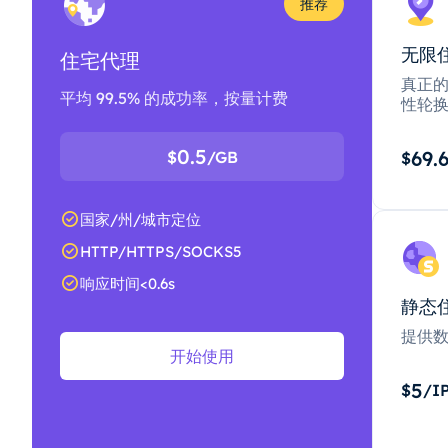
推荐
无限
住宅代理
真正的
平均 99.5% 的成功率，按量计费
性轮
0.5
69.
$
/GB
$
国家/州/城市定位
HTTP/HTTPS/SOCKS5
响应时间<0.6s
静态
提供
开始使用
5
$
/I