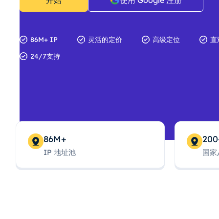
开始
使用 Google 注册
86M+ IP
灵活的定价
高级定位
直
24/7支持
86M+
200
IP 地址池
国家