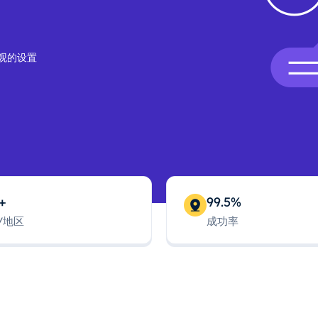
观的设置
+
99.5%
/地区
成功率