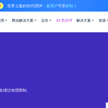
世界上最好的代理IP，
新用户
可享
折扣
！
享
代理
爬虫解决方案
定价
AI 数据
解决方案
资源
匿名绕过地理限制。