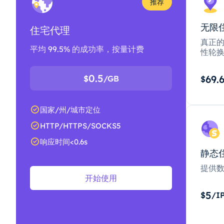
推荐
无限
住宅代理
真正的
平均 99.5% 的成功率，按量计费
性轮
0.5
69.
$
/GB
$
国家/州/城市定位
HTTP/HTTPS/SOCKS5
响应时间<0.6s
静态
提供
开始使用
5
$
/I