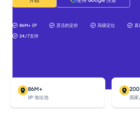
开始
使用 Google 注册
86M+ IP
灵活的定价
高级定位
直
24/7支持
86M+
200
IP 地址池
国家