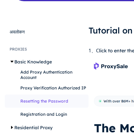
Tutorial o
अवलोकन
PROXIES
1
C
lick to enter th
、
Basic Knowledge
Add Proxy Authentication
Account
Proxy Verification Authorized IP
Resetting the Password
Registration and Login
Residential Proxy