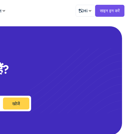
न
Hi
साइन इन करें
ं?
खोजें