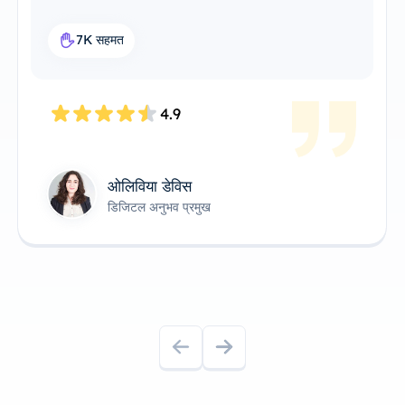
यह मेरे वर्कफ़्लो के लिए एकदम सही प्रॉक्सी समाधान है।
7.6K सहमत
4.8
जेम्स एंडरसन
तकनीकी उत्पाद स्वामी