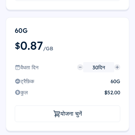
60G
0.87
$
/GB
वैधता दिन
ट्रैफ़िक
60G
कुल
$52.00
योजना चुनें