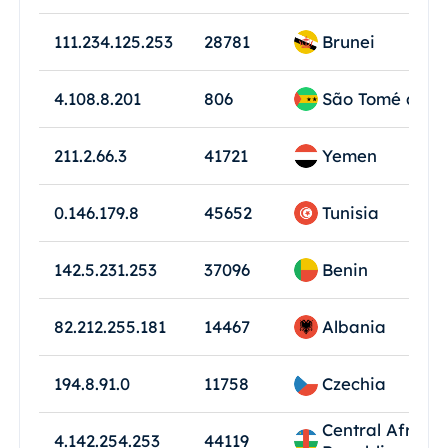
Brunei
111.234.125.253
28781
São Tomé and P
4.108.8.201
806
Yemen
211.2.66.3
41721
Tunisia
0.146.179.8
45652
Benin
142.5.231.253
37096
Albania
82.212.255.181
14467
Czechia
194.8.91.0
11758
Central African
4.142.254.253
44119