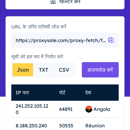
फ़िल्टर करें
URL के ज़रिए प्रॉक्सी लोड करें
https://proxysale.com/proxy-fetch/free?country_code=&port=&anonymity=&asn_active=&protocol=&speed=&uptime=&google_passed=
सूची को इस रूप में निर्यात करें
डाउनलोड करें
Json
TXT
CSV
IP पता
पोर्ट
देश
241.252.105.12
Angola
64891
0
8.188.250.240
50535
Réunion