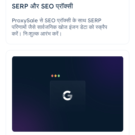
SERP और SEO प्रॉक्सी
ProxySale से SEO प्रॉक्सी के साथ SERP
परिणामों जैसे सार्वजनिक खोज इंजन डेटा को स्क्रैप
करें। निःशुल्क आरंभ करें।