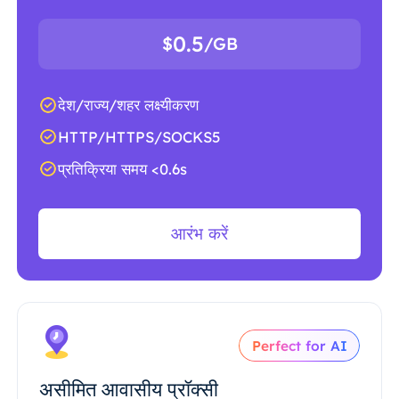
0.5
$
/GB
देश/राज्य/शहर लक्ष्यीकरण
HTTP/HTTPS/SOCKS5
प्रतिक्रिया समय <0.6s
आरंभ करें
Perfect for AI
असीमित आवासीय प्रॉक्सी