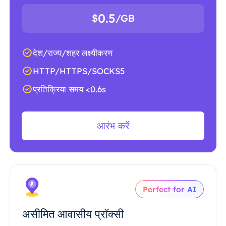
0.5
$
/GB
देश/राज्य/शहर लक्ष्यीकरण
HTTP/HTTPS/SOCKS5
प्रतिक्रिया समय <0.6s
आरंभ करें
Perfect for AI
असीमित आवासीय प्रॉक्सी