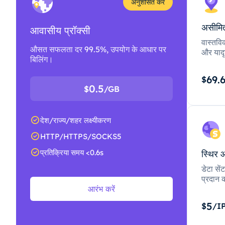
अनुशंसित करें
असीमित
आवासीय प्रॉक्सी
वास्तवि
औसत सफलता दर 99.5%, उपयोग के आधार पर
और यादृ
बिलिंग।
69.
$
0.5
$
/GB
देश/राज्य/शहर लक्ष्यीकरण
HTTP/HTTPS/SOCKS5
प्रतिक्रिया समय <0.6s
स्थिर 
डेटा से
प्रदान क
आरंभ करें
5
$
/I