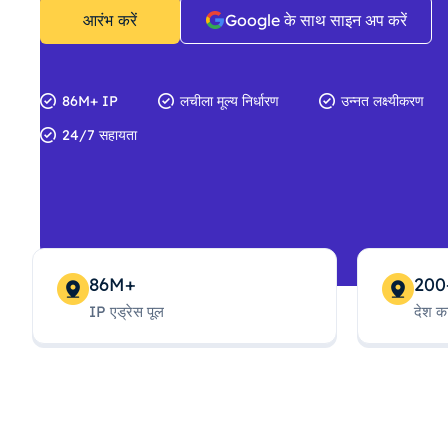
आरंभ करें
Google के साथ साइन अप करें
86M+ IP
लचीला मूल्य निर्धारण
उन्नत लक्ष्यीकरण
24/7 सहायता
86M+
200
IP एड्रेस पूल
देश क