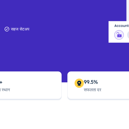
सहज सेटअप
+
99.5%
ा स्थान
सफलता दर