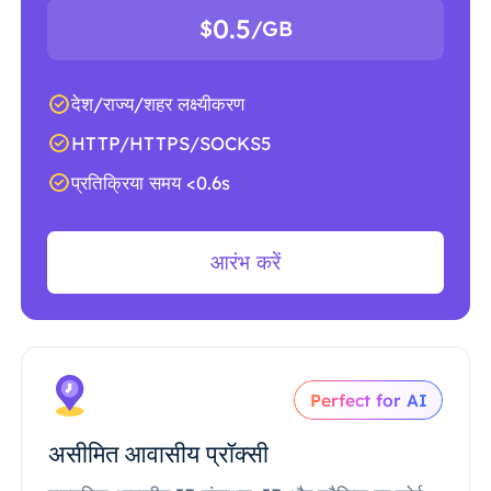
0.5
$
/GB
देश/राज्य/शहर लक्ष्यीकरण
HTTP/HTTPS/SOCKS5
प्रतिक्रिया समय <0.6s
आरंभ करें
Perfect for AI
असीमित आवासीय प्रॉक्सी