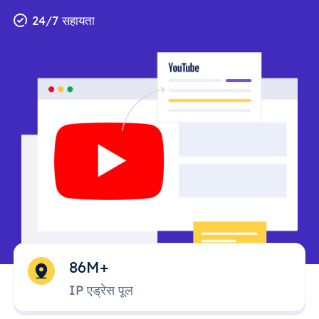
24/7 सहायता
86M+
IP एड्रेस पूल