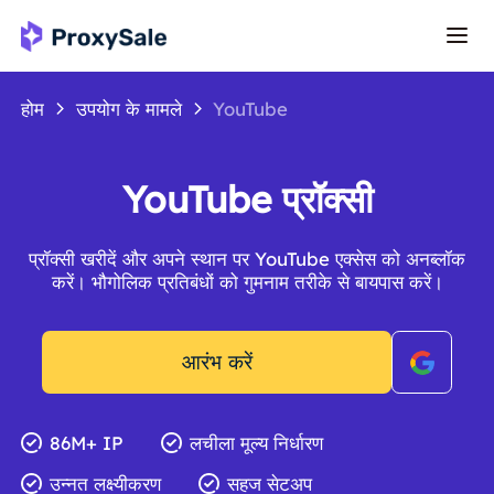
होम
उपयोग के मामले
YouTube
YouTube प्रॉक्सी
प्रॉक्सी खरीदें और अपने स्थान पर YouTube एक्सेस को अनब्लॉक
करें। भौगोलिक प्रतिबंधों को गुमनाम तरीके से बायपास करें।
आरंभ करें
86M+ IP
लचीला मूल्य निर्धारण
उन्नत लक्ष्यीकरण
सहज सेटअप