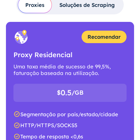
Proxies
Soluções de Scraping
Recomendar
Proxy Residencial
Uma taxa média de sucesso de 99,5%,
faturação baseada na utilização.
0.5
$
/GB
Segmentação por país/estado/cidade
HTTP/HTTPS/SOCKS5
Tempo de resposta <0,6s