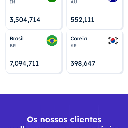
IN
AU
3,504,715
552,112
Brasil
Coreia
BR
KR
7,094,712
398,648
Os nossos clientes