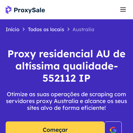
Início
Todos os locais
Australia
Proxy residencial AU de
altíssima qualidade-
552112 IP
Otimize as suas operações de scraping com
servidores proxy Australia e alcance os seus
sites alvo de forma eficiente!
Começar