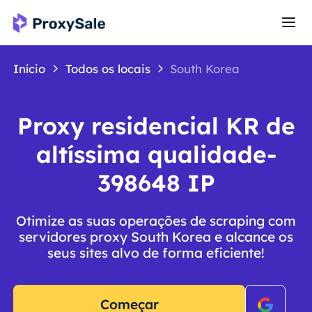
Início
Todos os locais
South Korea
Proxy residencial KR de
altíssima qualidade-
398648 IP
Otimize as suas operações de scraping com
servidores proxy South Korea e alcance os
seus sites alvo de forma eficiente!
Começar