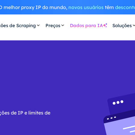
O melhor proxy IP do mundo,
novos usuários
têm
descont
ções de Scraping
Preços
Dados para IA
Soluções
ões de IP e limites de