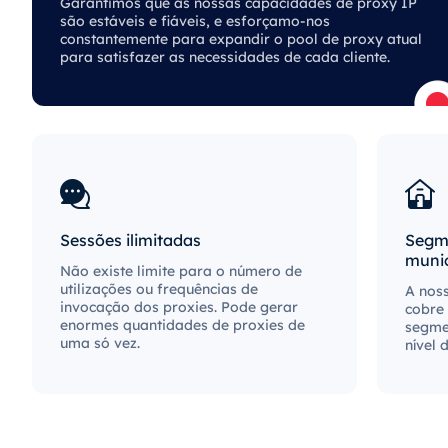
Garantimos que as nossas capacidades de proxy IP
são estáveis ​​e fiáveis, e esforçamo-nos
constantemente para expandir o pool de proxy atual
para satisfazer as necessidades de cada cliente.
Sessões ilimitadas
Segme
munic
Não existe limite para o número de
utilizações ou frequências de
A noss
invocação dos proxies. Pode gerar
cobre 
enormes quantidades de proxies de
segme
uma só vez.
nível 