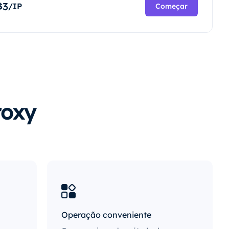
3
$
/IP
Começar
roxy
Operação conveniente