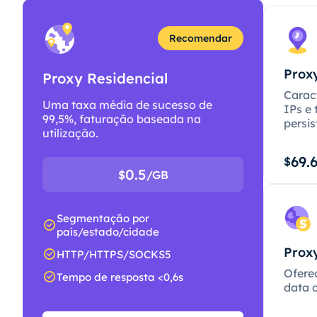
Recomendar
Proxy
Proxy Residencial
Caract
Uma taxa média de sucesso de
IPs e 
99,5%, faturação baseada na
persis
utilização.
69.
$
0.5
$
/GB
Segmentação por
país/estado/cidade
Proxy
HTTP/HTTPS/SOCKS5
Ofere
Tempo de resposta <0,6s
data c