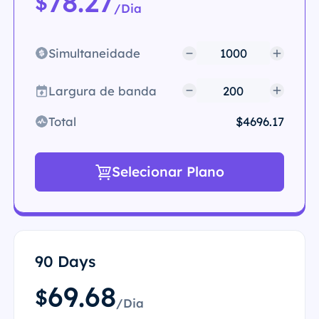
78.27
$
/Dia
Simultaneidade
Largura de banda
Total
$4696.17
Selecionar Plano
90 Days
69.68
$
/Dia