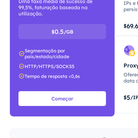
Uma taxa média de sucesso de
IPs e 
99,5%, faturação baseada na
persis
utilização.
69.
$
0.5
$
/GB
Segmentação por
país/estado/cidade
Proxy
HTTP/HTTPS/SOCKS5
Ofere
Tempo de resposta <0,6s
data c
5
$
/I
Começar