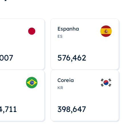
Espanha
ES
,008
576,463
Coreia
KR
4,712
398,648