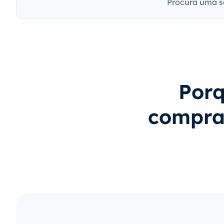
Procura uma s
Porq
compram