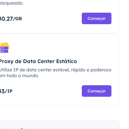
bloqueado.
0.27
$
/GB
Começar
Proxy de Data Center Estático
Utilize IP de data center estável, rápido e poderoso
em todo o mundo.
3
$
/IP
Começar