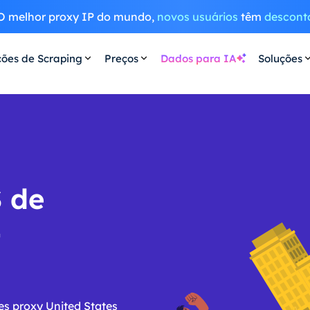
O melhor proxy IP do mundo,
novos usuários
têm
descont
ções de Scraping
Preços
Dados para IA
Soluções
S de
-
es proxy United States