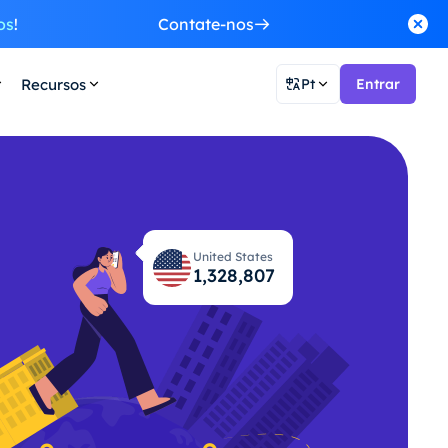
os
!
Contate-nos
Recursos
Pt
Entrar
United States
1,328,848