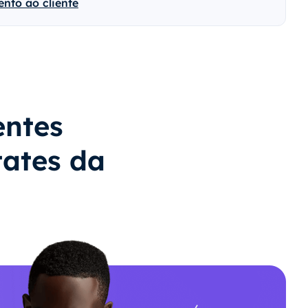
nto ao cliente
entes
tates da