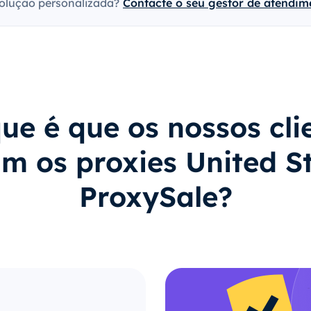
olução personalizada?
Contacte o seu gestor de atendime
ue é que os nossos cli
 os proxies United S
ProxySale?