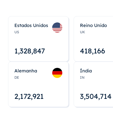
Estados Unidos
Reino Unido
US
UK
1,328,848
418,167
Alemanha
Índia
DE
IN
2,172,922
3,504,715