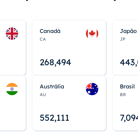
Canadá
Japão
CA
JP
268,495
443
Austrália
Brasil
AU
BR
552,112
7,09