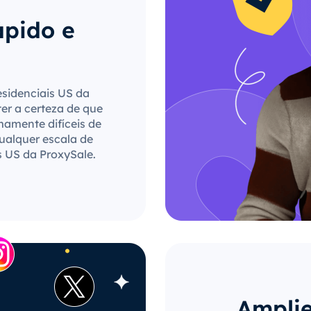
ápido e
esidenciais US da
ter a certeza de que
mamente difíceis de
qualquer escala de
s US da ProxySale.
Amplie