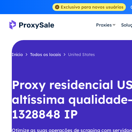
Exclusivo para novos usuários
Proxies
Solu
Início
Todos os locais
United States
Proxy residencial U
altíssima qualidade
1328848 IP
Otimize as suas operações de scraping com servidor