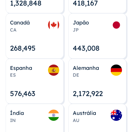
1,328,848
418,167
Canadá
Japão
CA
JP
268,495
443,008
Espanha
Alemanha
ES
DE
576,463
2,172,922
Índia
Austrália
IN
AU