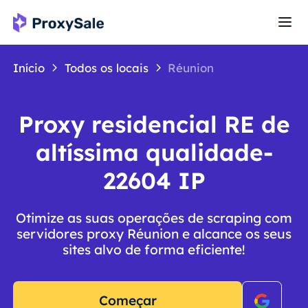
Início
Todos os locais
Réunion
Proxy residencial RE de
altíssima qualidade-
22604 IP
Otimize as suas operações de scraping com
servidores proxy Réunion e alcance os seus
sites alvo de forma eficiente!
Começar