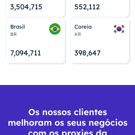
3,504,715
552,112
Brasil
Coreia
BR
KR
7,094,712
398,648
Os nossos clientes
melhoram os seus negócios
com os proxies da