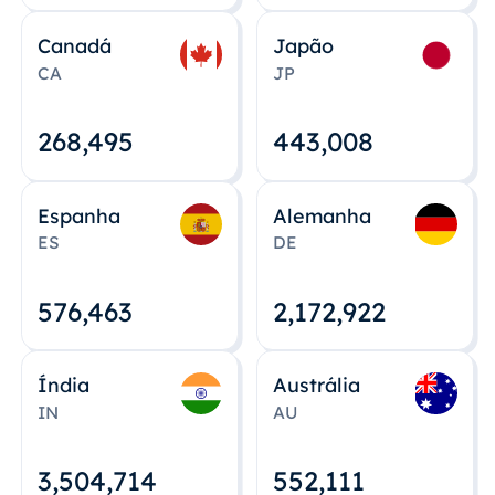
Canadá
Japão
CA
JP
268,495
443,008
Espanha
Alemanha
ES
DE
576,463
2,172,922
Índia
Austrália
IN
AU
3,504,715
552,112