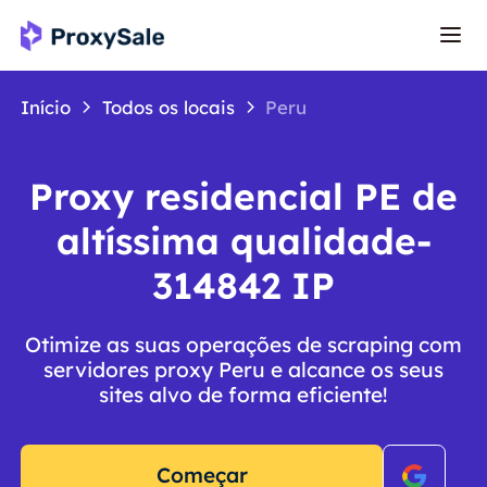
Início
Todos os locais
Peru
Proxy residencial PE de
altíssima qualidade-
314842 IP
Otimize as suas operações de scraping com
servidores proxy Peru e alcance os seus
sites alvo de forma eficiente!
Começar