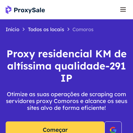
Início
Todos os locais
Comoros
Proxy residencial KM de
altíssima qualidade-291
IP
Otimize as suas operações de scraping com
servidores proxy Comoros e alcance os seus
sites alvo de forma eficiente!
Começar