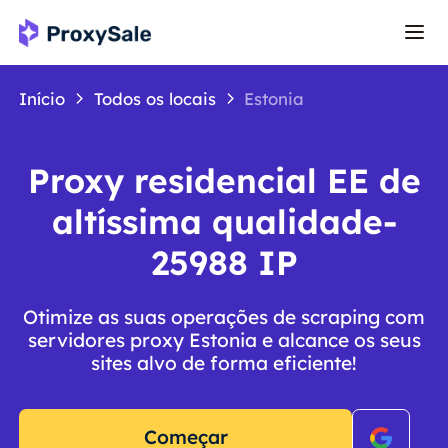
Início
Todos os locais
Estonia
Proxy residencial EE de
altíssima qualidade-
25988 IP
Otimize as suas operações de scraping com
servidores proxy Estonia e alcance os seus
sites alvo de forma eficiente!
Começar