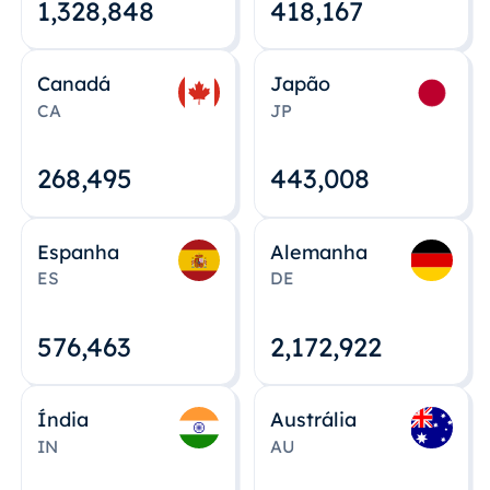
1,328,848
418,167
Canadá
Japão
CA
JP
268,495
443,008
Espanha
Alemanha
ES
DE
576,463
2,172,922
Índia
Austrália
IN
AU