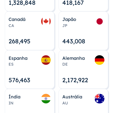
1,328,848
418,167
Canadá
Japão
CA
JP
268,495
443,008
Espanha
Alemanha
ES
DE
576,463
2,172,922
Índia
Austrália
IN
AU