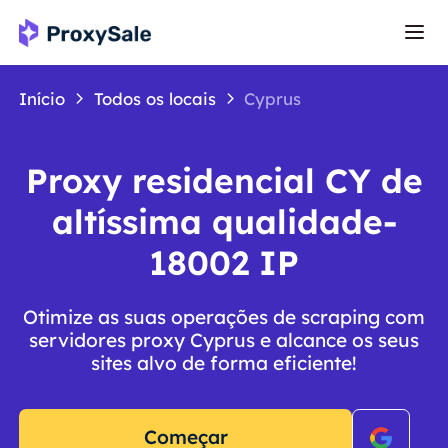
Início
Todos os locais
Cyprus
Proxy residencial CY de
altíssima qualidade-
18002 IP
Otimize as suas operações de scraping com
servidores proxy Cyprus e alcance os seus
sites alvo de forma eficiente!
Começar