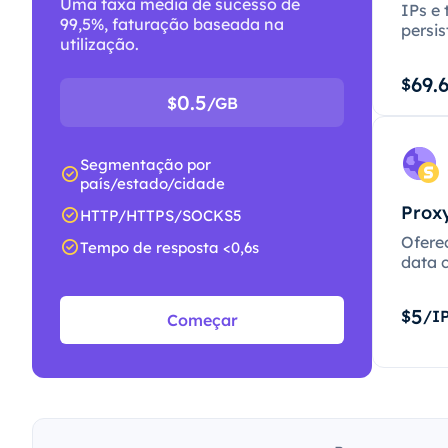
Uma taxa média de sucesso de
IPs e 
99,5%, faturação baseada na
persis
utilização.
69.
$
0.5
$
/GB
Segmentação por
país/estado/cidade
Proxy
HTTP/HTTPS/SOCKS5
Ofere
Tempo de resposta <0,6s
data c
5
$
/I
Começar