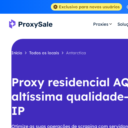
Exclusivo para novos usuários
Proxies
Solu
Início
Todos os locais
Antarctica
Proxy residencial A
altíssima qualidade
IP
Otimize as suas operações de scraping com servidore