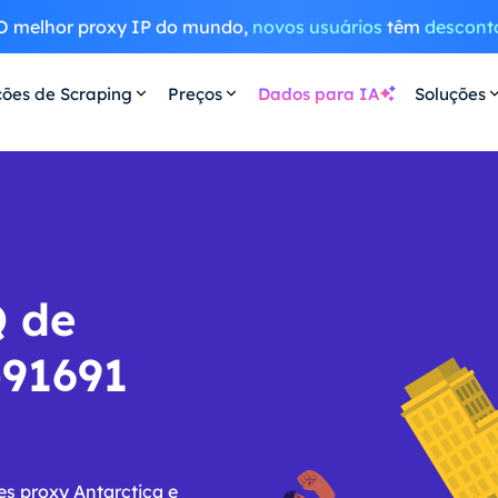
O melhor proxy IP do mundo,
novos usuários
têm
descont
ções de Scraping
Preços
Dados para IA
Soluções
Q de
-91691
s proxy Antarctica e