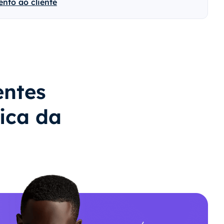
nto ao cliente
entes
ica da