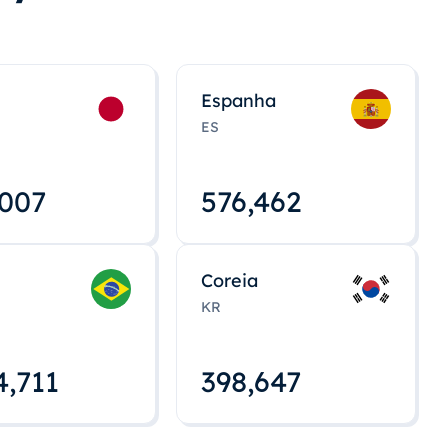
Espanha
ES
,008
576,463
Coreia
KR
4,712
398,648