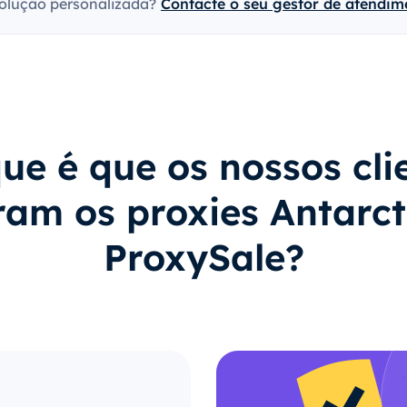
olução personalizada?
Contacte o seu gestor de atendime
ue é que os nossos cli
am os proxies Antarct
ProxySale?