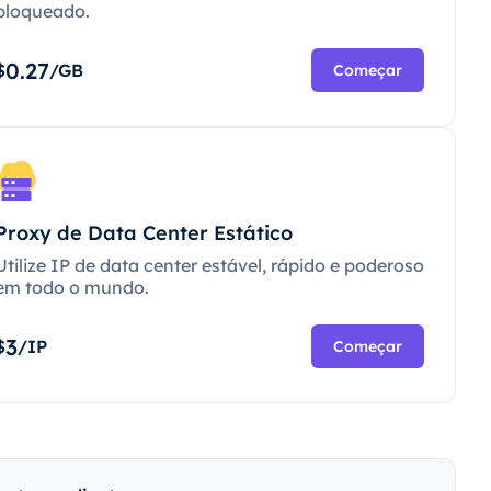
bloqueado.
0.27
$
/GB
Começar
Proxy de Data Center Estático
Utilize IP de data center estável, rápido e poderoso
em todo o mundo.
3
$
/IP
Começar