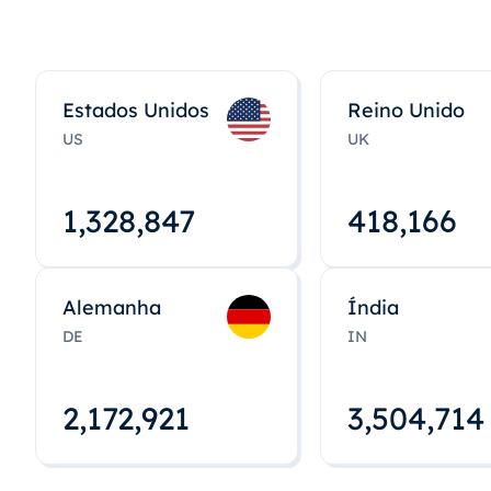
Estados Unidos
Reino Unido
US
UK
1,328,848
418,167
Alemanha
Índia
DE
IN
2,172,922
3,504,715