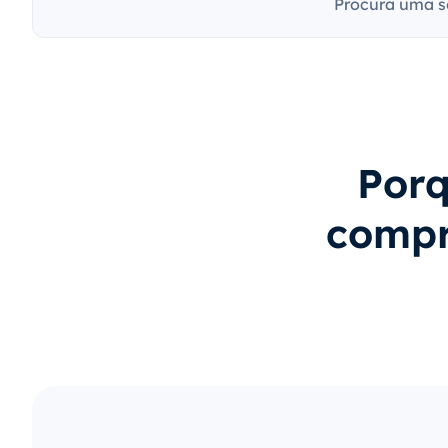
Procura uma s
Porq
compr