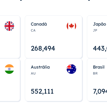
Canadá
Japão
CA
JP
268,495
443
Austrália
Brasil
AU
BR
552,112
7,09