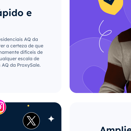
ápido e
esidenciais AQ da
ter a certeza de que
mamente difíceis de
qualquer escala de
s AQ da ProxySale.
Amplie