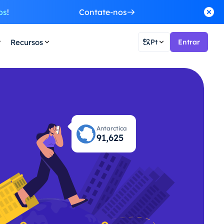
os
!
Contate-nos
Recursos
Pt
Entrar
Antarctica
91,691