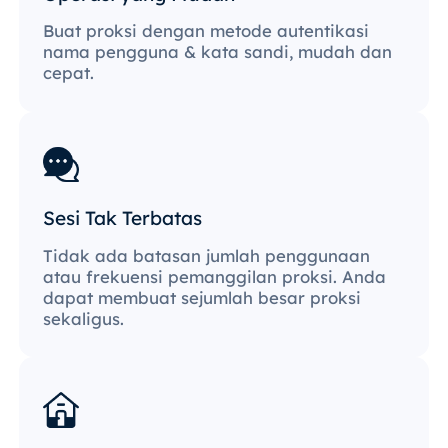
Buat proksi dengan metode autentikasi
nama pengguna & kata sandi, mudah dan
cepat.
Sesi Tak Terbatas
Tidak ada batasan jumlah penggunaan
atau frekuensi pemanggilan proksi. Anda
dapat membuat sejumlah besar proksi
sekaligus.