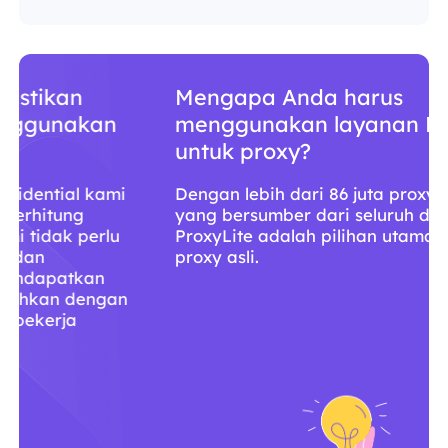
Mengapa Anda harus
menggunakan layanan ProxyLite
untuk proxy?
Dengan lebih dari 86 juta proxy residensial
yang bersumber dari seluruh dunia,
ProxyLite adalah pilihan utama untuk server
proxy asli.