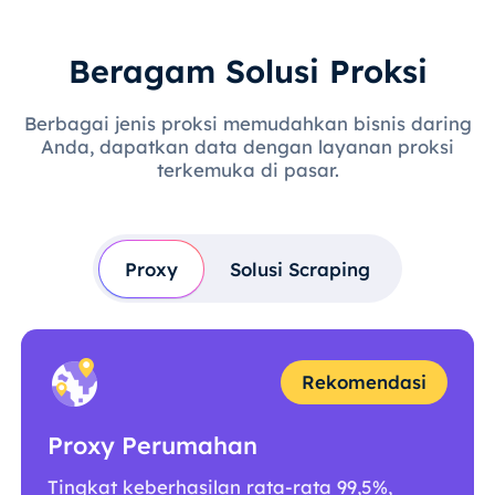
Beragam Solusi Proksi
Berbagai jenis proksi memudahkan bisnis daring
Anda, dapatkan data dengan layanan proksi
terkemuka di pasar.
Proxy
Solusi Scraping
Rekomendasi
Proxy Perumahan
Tingkat keberhasilan rata-rata 99,5%,