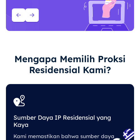
Mengapa Memilih Proksi
Residensial Kami?
Sumber Daya IP Residensial yang
Kaya
Kami memastikan bahwa sumber daya