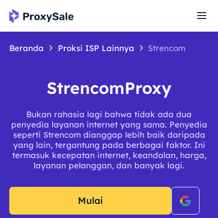
Beranda
Proksi ISP Lainnya
Strencom
StrencomProxy
Bukan rahasia lagi bahwa tidak ada dua
penyedia layanan internet yang sama. Penyedia
seperti Strencom dianggap lebih baik daripada
yang lain, tergantung pada berbagai faktor. Ini
termasuk kecepatan internet, keandalan, harga,
layanan pelanggan, dan banyak lagi.
Mulai