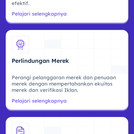
efektif.
Pelajari selengkapnya
Perlindungan Merek
Perangi pelanggaran merek dan penuaan
merek dengan mempertahankan ekuitas
merek dan verifikasi Iklan.
Pelajari selengkapnya