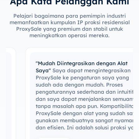
Apa Kata Pelanggan Kami
Pelajari bagaimana para pemimpin industri
memanfaatkan kumpulan IP proksi residensial
ProxySale yang premium dan stabil untuk
meningkatkan operasi mereka.
"Mudah Diintegrasikan dengan Alat
Saya"
Saya dapat mengintegrasikan
ProxySale ke pengaturan saya yang
sudah ada dengan mudah. ​​Proses
pengaturannya sederhana dan intuitif,
dan saya dapat menjalankan semuanya
tanpa masalah apa pun. Kompatibilitas
ProxySale dengan alat yang sudah saya
gunakan membuatnya sangat nyaman
dan efisien. Ini adalah solusi proksi yang
sempurna untuk alur kerja saya.