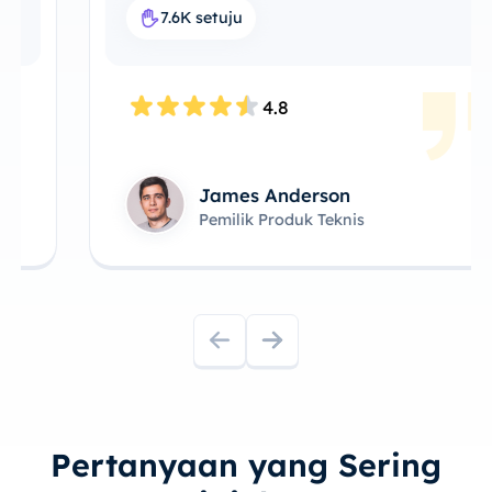
7.6K setuju
4.8
James Anderson
Pemilik Produk Teknis
Pertanyaan yang Sering