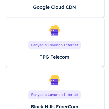
Google Cloud CDN
Penyedia Layanan Internet
TPG Telecom
Penyedia Layanan Internet
Black Hills FiberCom