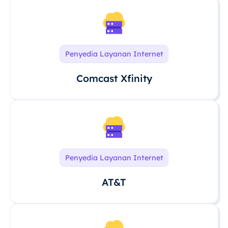
Penyedia Layanan Internet
Comcast Xfinity
Penyedia Layanan Internet
AT&T