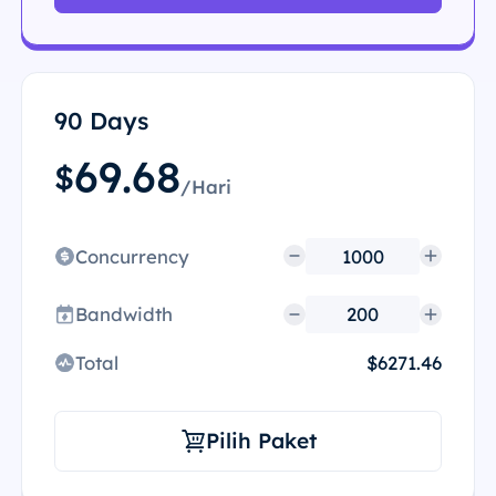
90 Days
69.68
$
/Hari
Concurrency
Bandwidth
Total
$6271.46
Pilih Paket