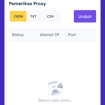
Pemeriksa Proxy
Unduh
JSON
TXT
CSV
Status
Alamat IP
Port
Late
Belum ada data...