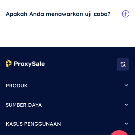
Apakah Anda menawarkan uji coba?
PRODUK
SUMBER DAYA
KASUS PENGGUNAAN