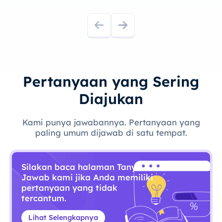
Pertanyaan yang Sering
Diajukan
Kami punya jawabannya. Pertanyaan yang
paling umum dijawab di satu tempat.
Silakan baca halaman Tanya
Jawab kami jika Anda memiliki
pertanyaan yang tidak
tercantum.
Lihat Selengkapnya