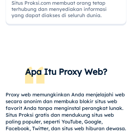
Situs Proksi.com membuat orang tetap
terhubung dan menyediakan informasi
yang dapat diakses di seluruh dunia.
Apa Itu Proxy Web?
Proxy web memungkinkan Anda menjelajahi web
secara anonim dan membuka blokir situs web
favorit Anda tanpa menginstal perangkat lunak.
Situs Proksi gratis dan mendukung situs web
paling populer, seperti YouTube, Google,
Facebook, Twitter, dan situs web hiburan dewasa.