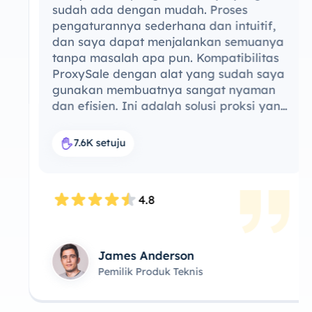
sudah ada dengan mudah. ​​Proses
pengaturannya sederhana dan intuitif,
dan saya dapat menjalankan semuanya
tanpa masalah apa pun. Kompatibilitas
ProxySale dengan alat yang sudah saya
gunakan membuatnya sangat nyaman
dan efisien. Ini adalah solusi proksi yang
sempurna untuk alur kerja saya.
7.6K setuju
4.8
James Anderson
Pemilik Produk Teknis