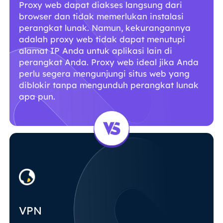
Proxy web dapat diakses langsung dari
browser dan tidak memerlukan instalasi
perangkat lunak. Namun, kekurangannya
adalah proxy web tidak dapat menutupi
alamat IP Anda untuk aplikasi lain di
perangkat Anda. Proxy web ideal jika Anda
perlu segera mengunjungi situs web yang
diblokir tanpa mengunduh perangkat lunak
apa pun.
VPN