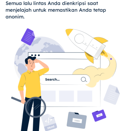
Semua lalu lintas Anda dienkripsi saat
menjelajah untuk memastikan Anda tetap
anonim.