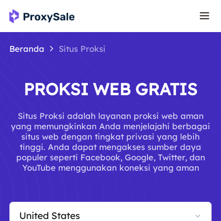
Beranda
Situs Proksi
PROKSI WEB GRATIS
Situs Proksi adalah layanan proksi web aman
yang memungkinkan Anda menjelajahi berbagai
situs web dengan tingkat privasi yang lebih
tinggi. Anda dapat mengakses sumber daya
populer seperti Facebook, Google, Twitter, dan
YouTube menggunakan koneksi yang aman