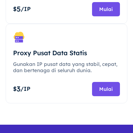
5
$
/IP
Mulai
Proxy Pusat Data Statis
Gunakan IP pusat data yang stabil, cepat,
dan bertenaga di seluruh dunia.
3
$
/IP
Mulai