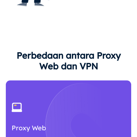
Perbedaan antara Proxy
Web dan VPN
Proxy Web