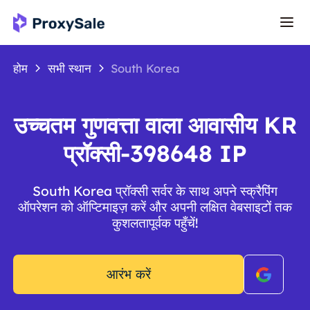
होम
सभी स्थान
South Korea
उच्चतम गुणवत्ता वाला आवासीय KR
प्रॉक्सी-398648 IP
South Korea प्रॉक्सी सर्वर के साथ अपने स्क्रैपिंग
ऑपरेशन को ऑप्टिमाइज़ करें और अपनी लक्षित वेबसाइटों तक
कुशलतापूर्वक पहुँचें!
आरंभ करें