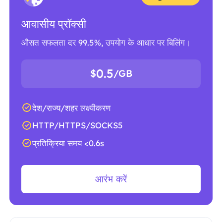
आवासीय प्रॉक्सी
औसत सफलता दर 99.5%, उपयोग के आधार पर बिलिंग।
0.5
$
/GB
देश/राज्य/शहर लक्ष्यीकरण
HTTP/HTTPS/SOCKS5
प्रतिक्रिया समय <0.6s
आरंभ करें