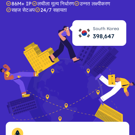
86M+ IP
लचीला मूल्य निर्धारण
उन्नत लक्ष्यीकरण
सहज सेटअप
24/7 सहायता
South Korea
398,648