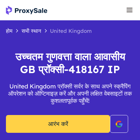
होम
सभी स्थान
United Kingdom
उच्चतम गुणवत्ता वाला आवासीय
GB प्रॉक्सी-418167 IP
United Kingdom प्रॉक्सी सर्वर के साथ अपने स्क्रैपिंग
ऑपरेशन को ऑप्टिमाइज़ करें और अपनी लक्षित वेबसाइटों तक
कुशलतापूर्वक पहुँचें!
आरंभ करें