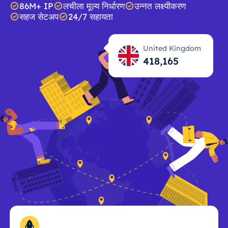
86M+ IP
लचीला मूल्य निर्धारण
उन्नत लक्ष्यीकरण
सहज सेटअप
24/7 सहायता
United Kingdom
418,167