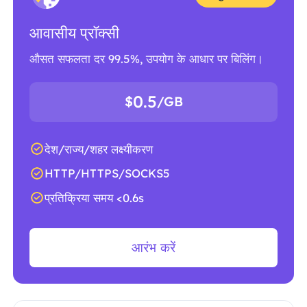
आवासीय प्रॉक्सी
औसत सफलता दर 99.5%, उपयोग के आधार पर बिलिंग।
0.5
$
/GB
देश/राज्य/शहर लक्ष्यीकरण
HTTP/HTTPS/SOCKS5
प्रतिक्रिया समय <0.6s
आरंभ करें