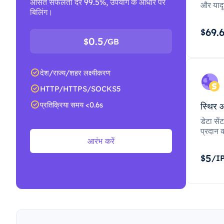
औसत सफलता दर 99.5%, उपयोग के आधार पर
और यादृ
बिलिंग।
69.
$
0.5
$
/GB
देश/राज्य/शहर लक्ष्यीकरण
HTTP/HTTPS/SOCKS5
प्रतिक्रिया समय <0.6s
स्थिर 
डेटा से
प्रदान क
आरंभ करें
5
$
/I