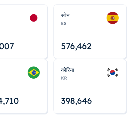
स्पेन
ES
,008
576,463
कोरिया
KR
4,712
398,648