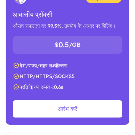
आवासीय प्रॉक्सी
औसत सफलता दर 99.5%, उपयोग के आधार पर बिलिंग।
0.5
$
/GB
देश/राज्य/शहर लक्ष्यीकरण
HTTP/HTTPS/SOCKS5
प्रतिक्रिया समय <0.6s
आरंभ करें