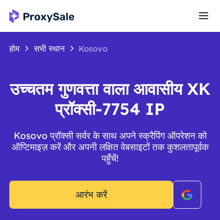
होम
सभी स्थान
Kosovo
उच्चतम गुणवत्ता वाला आवासीय XK
प्रॉक्सी-7754 IP
Kosovo प्रॉक्सी सर्वर के साथ अपने स्क्रैपिंग ऑपरेशन को
ऑप्टिमाइज़ करें और अपनी लक्षित वेबसाइटों तक कुशलतापूर्वक
पहुँचें!
आरंभ करें