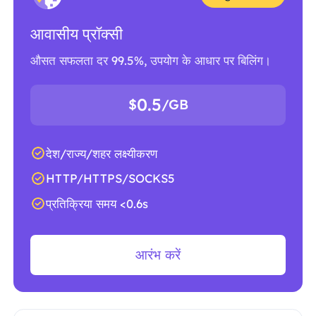
आवासीय प्रॉक्सी
औसत सफलता दर 99.5%, उपयोग के आधार पर बिलिंग।
0.5
$
/GB
देश/राज्य/शहर लक्ष्यीकरण
HTTP/HTTPS/SOCKS5
प्रतिक्रिया समय <0.6s
आरंभ करें