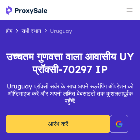
होम
सभी स्थान
Uruguay
उच्चतम गुणवत्ता वाला आवासीय UY
प्रॉक्सी-70297 IP
Uruguay प्रॉक्सी सर्वर के साथ अपने स्क्रैपिंग ऑपरेशन को
ऑप्टिमाइज़ करें और अपनी लक्षित वेबसाइटों तक कुशलतापूर्वक
पहुँचें!
आरंभ करें