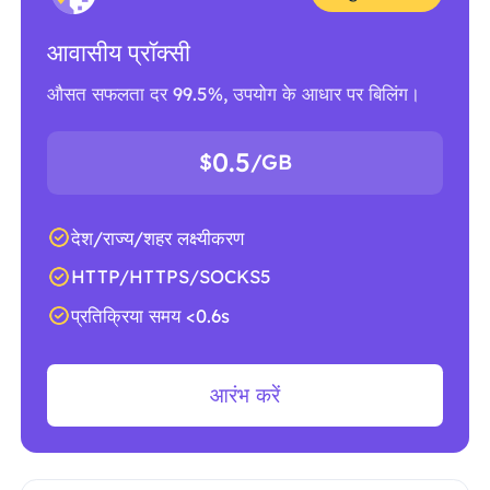
आवासीय प्रॉक्सी
औसत सफलता दर 99.5%, उपयोग के आधार पर बिलिंग।
0.5
$
/GB
देश/राज्य/शहर लक्ष्यीकरण
HTTP/HTTPS/SOCKS5
प्रतिक्रिया समय <0.6s
आरंभ करें