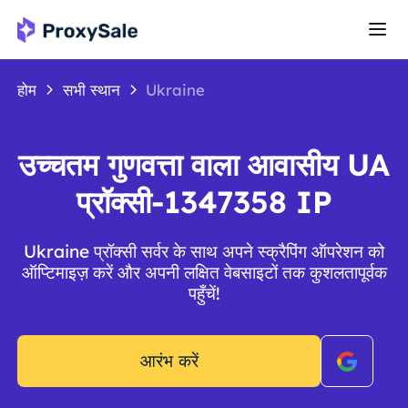
होम
सभी स्थान
Ukraine
उच्चतम गुणवत्ता वाला आवासीय UA
प्रॉक्सी-1347358 IP
Ukraine प्रॉक्सी सर्वर के साथ अपने स्क्रैपिंग ऑपरेशन को
ऑप्टिमाइज़ करें और अपनी लक्षित वेबसाइटों तक कुशलतापूर्वक
पहुँचें!
आरंभ करें