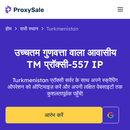
होम
सभी स्थान
Turkmenistan
उच्चतम गुणवत्ता वाला आवासीय
TM प्रॉक्सी-557 IP
Turkmenistan प्रॉक्सी सर्वर के साथ अपने स्क्रैपिंग
ऑपरेशन को ऑप्टिमाइज़ करें और अपनी लक्षित वेबसाइटों तक
कुशलतापूर्वक पहुँचें!
आरंभ करें