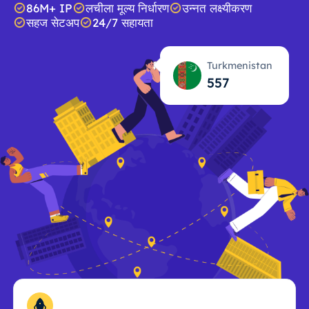
86M+ IP
लचीला मूल्य निर्धारण
उन्नत लक्ष्यीकरण
सहज सेटअप
24/7 सहायता
Turkmenistan
557