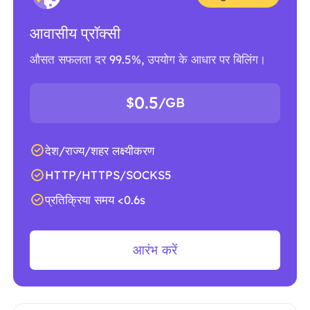
आवासीय प्रॉक्सी
औसत सफलता दर 99.5%, उपयोग के आधार पर बिलिंग।
0.5
$
/GB
देश/राज्य/शहर लक्ष्यीकरण
HTTP/HTTPS/SOCKS5
प्रतिक्रिया समय <0.6s
आरंभ करें