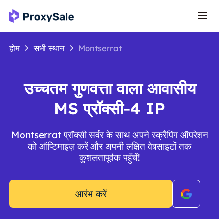
होम
सभी स्थान
Montserrat
उच्चतम गुणवत्ता वाला आवासीय
MS प्रॉक्सी-4 IP
Montserrat प्रॉक्सी सर्वर के साथ अपने स्क्रैपिंग ऑपरेशन
को ऑप्टिमाइज़ करें और अपनी लक्षित वेबसाइटों तक
कुशलतापूर्वक पहुँचें!
आरंभ करें