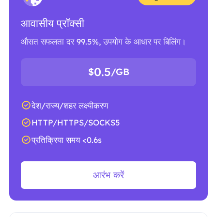
आवासीय प्रॉक्सी
औसत सफलता दर 99.5%, उपयोग के आधार पर बिलिंग।
0.5
$
/GB
देश/राज्य/शहर लक्ष्यीकरण
HTTP/HTTPS/SOCKS5
प्रतिक्रिया समय <0.6s
आरंभ करें