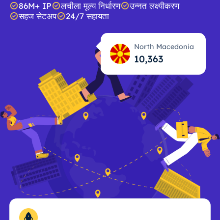
86M+ IP
लचीला मूल्य निर्धारण
उन्नत लक्ष्यीकरण
सहज सेटअप
24/7 सहायता
North Macedonia
10,365