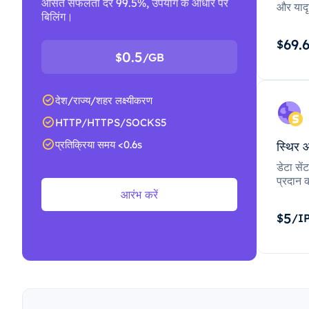
औसत सफलता दर 99.5%, उपयोग के आधार पर
और यादृ
बिलिंग।
69.
$
0.5
$
/GB
देश/राज्य/शहर लक्ष्यीकरण
HTTP/HTTPS/SOCKS5
प्रतिक्रिया समय <0.6s
स्थिर 
डेटा से
प्रदान क
आरंभ करें
5
$
/I