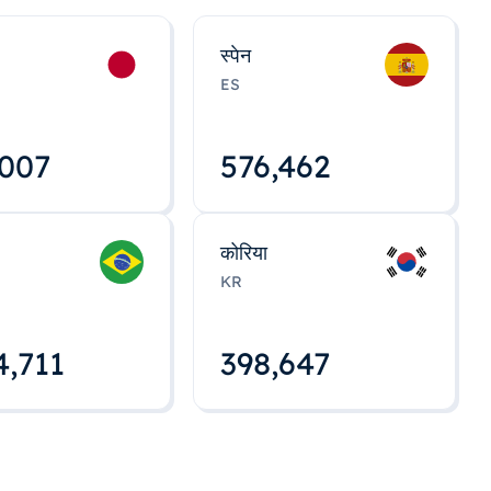
स्पेन
ES
,008
576,463
कोरिया
KR
4,712
398,648